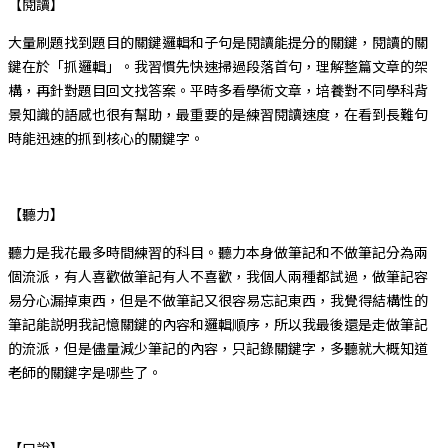
【閱讀】
大量刷題找到題目的關鍵邏輯和子句是閱讀能提分的關鍵，閱讀的關
鍵在於「抓邏輯」。我習慣先快速掃過段落首句，理解整篇文章的架
構，再針對題目回文找答案。平時多看學術文章，培養對不同學科背
景知識的語感也很有幫助，最重要的是練習閱讀速度，在看到長難句
時能迅速的抓到核心的關鍵字。
【聽力】
聽力是我花最多時間練習的科目。聽力本身做筆記和不做筆記分為兩
個流派，有人喜歡做筆記有人不喜歡，我個人兩種都試過，做筆記容
易分心漏掉東西，但是不做筆記又很容易忘記東西，我覺得結構性的
筆記能説明我記憶關鍵的內容和邏輯順序，所以我最後還是走做筆記
的流派，但是儘量減少筆記的內容，只記錄關鍵字，多聽就大概知道
老師的關鍵字是哪些了。