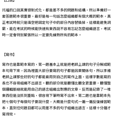
【口說】
托福的口說其實很制式化，都是差不多的問題和結構，所以準備好一
套答題範本很重要，最好是每一句話怎麼組織都有個大概的範本，真
正考試時就只是填空把固定句子中的部分內容替換掉，這樣能避免詞
窮，能在考試的時候能快速有東西說不容易忘記怎麼組織語言，考試
時一定會特別緊張所以一定要先練熟所有的範本。
【寫作】
寫作也是靠範本寫的，第一題基本上就是把老師上課的句子分解成範
本句背下來，因為裡面大部分要寫的句子都是因果關係句，所以李維
老師上課那些好的句子都能套用到自己的寫作上面，這樣字數能寫的
長也不容易組織不出語言。聽的部分就是聽懂比聽全更重要，聽懂整
個邏輯脈絡就能用自己的語言組織出對應的文章，反而是記錄了一堆
東西但是沒抓到重點，很容易下筆時寫不出來。第二題也是靠範本先
把七個句子每個句子要說什麼，大概是什麼句式一遍一遍反復練習範
本，直到任何題目都可以用差不多的句子組織出語言，這樣十分鐘才
寫得完。