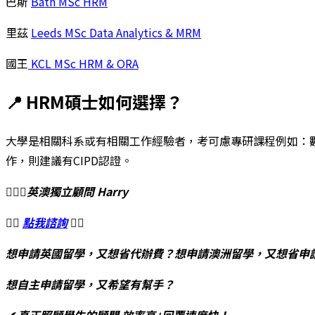
巴斯
Bath MSc HRM
里茲
Leeds MSc Data Analytics & MRM
國王
KCL MSc HRM & ORA
📍 HRM碩士如何選擇？
大學是相關科系或有相關工作經驗者，考可慮專研課程例如：
作，則建議有CIPD認證。
🙋🏻‍♂️英澳獨立顧問 Harry
👉🏻
點我諮詢
👈🏻
想申請英國留學，又想省代辦費？想申請澳洲留學，又想省申
想自主申請留學，又希望有幫手？