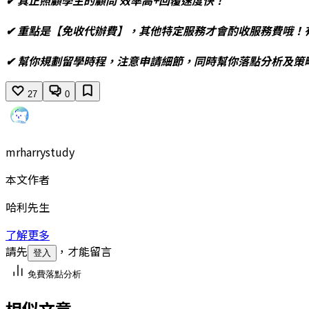
✔ 真正照顧學生的顧問 效率高+回覆速度快！
✔ 重點是【免收代辦費】，其他特定服務才會酌收服務費哦！
✔ 幫你規劃留學時程，注意申請細節，同時幫你落點分析及策
27
0
mrharrystudy
本文作者
哈利先生
了解更多
請先
，才能留言
登入
免費落點分析
相似文章