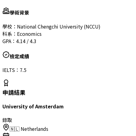
學術背景
學校：
National Chengchi University (NCCU)
科系：
Economics
GPA：
4.14
/
4.3
檢定成績
IELTS：
7.5
申請結果
University of Amsterdam
錄取
🇳🇱
Netherlands