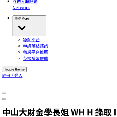
互助人脈網路
Network
更多
More
導師平台
申請落點諮詢
租房平台推薦
英檢補習推薦
Toggle theme
註冊 / 登入
中山大財金學長姐 WH H 錄取 Imperia