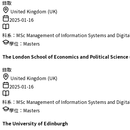
錄取
United Kingdom (UK)
2025-01-16
科系：
MSc Management of Information Systems and Digital
學位：
Masters
The London School of Economics and Political Science 
錄取
United Kingdom (UK)
2025-01-16
科系：
MSc Management of Information Systems and Digital
學位：
Masters
The University of Edinburgh