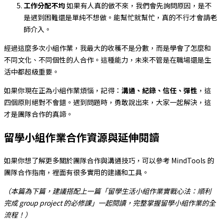
工作分配不均
如果有人真的做不來，我們會先詢問原因，是不
是遇到困難還是單純不想做。能幫忙就幫忙，真的不行才會請老
師介入。
經過這麼多次小組作業，我最大的收穫不是分數，而是學會了怎麼和
不同文化、不同個性的人合作。這種能力，未來不管是在職場還是生
活中都超級重要。
如果你現在正為小組作業煩惱，記得：
溝通、紀錄、信任、彈性
，這
四個原則絕對不會錯。遇到問題時，勇敢說出來，大家一起解決，這
才是團隊合作的真諦。
留學小組作業合作資源與延伸閱讀
如果你想了解更多關於團隊合作與溝通技巧，可以參考 MindTools 的
團隊合作指南，裡面有很多實用的建議和工具。
（本篇為下篇，建議搭配上一篇「留學生活小組作業實戰心法：順利
完成 group project 的必修課」一起閱讀，完整掌握留學小組作業的全
流程！）