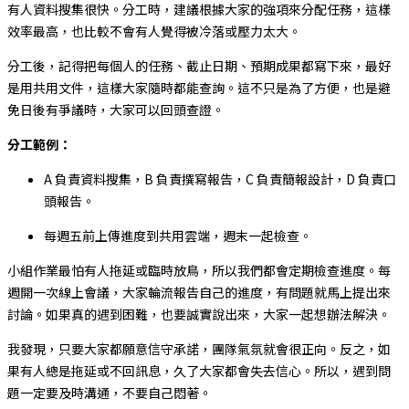
有人資料搜集很快。分工時，建議根據大家的強項來分配任務，這樣
效率最高，也比較不會有人覺得被冷落或壓力太大。
分工後，記得把每個人的任務、截止日期、預期成果都寫下來，最好
是用共用文件，這樣大家隨時都能查詢。這不只是為了方便，也是避
免日後有爭議時，大家可以回頭查證。
分工範例：
A 負責資料搜集，B 負責撰寫報告，C 負責簡報設計，D 負責口
頭報告。
每週五前上傳進度到共用雲端，週末一起檢查。
小組作業最怕有人拖延或臨時放鳥，所以我們都會定期檢查進度。每
週開一次線上會議，大家輪流報告自己的進度，有問題就馬上提出來
討論。如果真的遇到困難，也要誠實說出來，大家一起想辦法解決。
我發現，只要大家都願意信守承諾，團隊氣氛就會很正向。反之，如
果有人總是拖延或不回訊息，久了大家都會失去信心。所以，遇到問
題一定要及時溝通，不要自己悶著。