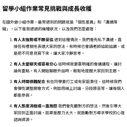
留學小組作業常見挑戰與成長收穫
在國外做小組作業，最常遇到的問題就是「個性差異」和「溝通障
礙」。以下是我遇過的幾種狀況，以及我們怎麼處理：
有人太強勢或不願妥協
遇到這種情況，我們會先私下溝通，直
接但有禮貌地表達大家的想法。有時候也會請老師協助協調，或
是把不同意見寫下來，讓大家冷靜思考。
有人太愛聊天或容易分心
這時候就要靠明確的會議議程，讓討
論有重點。有人開始聊題外話時，輕鬆地提醒大家回到主題。
有人時間很難配合
有些同學要打工或有家庭責任，這時候我們
會彈性調整開會方式，例如用線上討論、分段錄音等，讓每個人
都能參與。
有人態度消極或一直抱怨
我們會先聽對方的想法，然後引導大
家回到正面討論。如果是壓力太大，就鼓勵對方尋求學校的心理
諮詢資源。